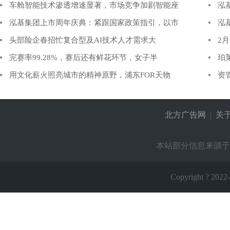
车舱智能技术渗透增速显著，市场竞争加剧智能座
泓
泓基集团上市周年庆典：紧跟国家政策指引，以市
泓
头部险企春招忙复合型及AI技术人才需求大
2月
完赛率99.28%，赛后还有鲜花环节，女子半
珀莱
用文化薪火照亮城市的精神原野，浦东FOR天物
资
北方广告网
|
关
本站部分信息来源于
Copyright ? 2022-